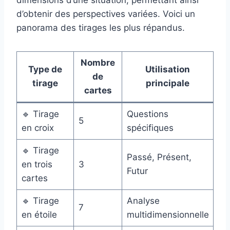
dimensions d’une situation, permettant ainsi
d’obtenir des perspectives variées. Voici un
panorama des tirages les plus répandus.
Nombre
Type de
Utilisation
de
tirage
principale
cartes
🔹 Tirage
Questions
5
en croix
spécifiques
🔹 Tirage
Passé, Présent,
en trois
3
Futur
cartes
🔹 Tirage
Analyse
7
en étoile
multidimensionnelle