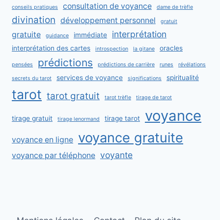
consultation de voyance
conseils pratiques
dame de trèfle
divination
développement personnel
gratuit
interprétation
gratuite
immédiate
guidance
interprétation des cartes
oracles
introspection
la gitane
prédictions
pensées
prédictions de carrière
runes
révélations
services de voyance
spiritualité
secrets du tarot
significations
tarot
tarot gratuit
tarot trèfle
tirage de tarot
voyance
tirage gratuit
tirage tarot
tirage lenormand
voyance gratuite
voyance en ligne
voyante
voyance par téléphone