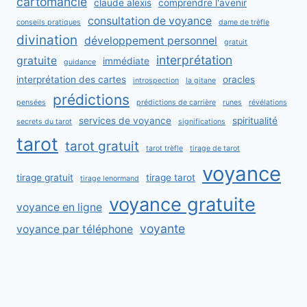
cartomancie
claude alexis
comprendre l'avenir
consultation de voyance
conseils pratiques
dame de trèfle
divination
développement personnel
gratuit
interprétation
gratuite
immédiate
guidance
interprétation des cartes
oracles
introspection
la gitane
prédictions
pensées
prédictions de carrière
runes
révélations
services de voyance
spiritualité
secrets du tarot
significations
tarot
tarot gratuit
tarot trèfle
tirage de tarot
voyance
tirage gratuit
tirage tarot
tirage lenormand
voyance gratuite
voyance en ligne
voyante
voyance par téléphone